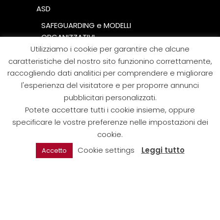
ASD
SAFEGUARDING e MODELLI
ORGANIZZATIVI
Utilizziamo i cookie per garantire che alcune
Statuto
caratteristiche del nostro sito funzionino correttamente,
Scarico di responsabilità
raccogliendo dati analitici per comprendere e migliorare
l'esperienza del visitatore e per proporre annunci
pubblicitari personalizzati.
Potete accettare tutti i cookie insieme, oppure
LOCATIONS
specificare le vostre preferenze nelle impostazioni dei
cookie.
Via Galvani 21, 48123
Cookie settings
Leggi tutto
Accetto
Ravenna (RA)
SOCIALS